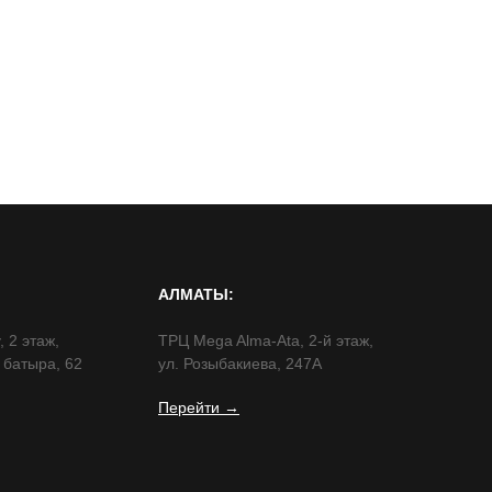
АЛМАТЫ:
 2 этаж,
ТРЦ Mega Alma-Ata, 2-й этаж,
 батыра, 62
ул. Розыбакиева, 247А
Перейти →