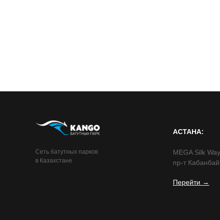
АСТАНА:
Сеть батутных парков
MEGA Silk Way,
в Казахстане
пр-т Кабанбай
Перейти →